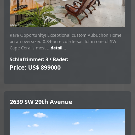
Rare Opportunity! Exceptional custom Aubuchon Home
on an oversized 0.34-acre cul-de-sac lot in one of SW
Cape Coral's most
...detail...
Schlafzimmer: 3 / Bäder:
Price: US$ 899000
2639 SW 29th Avenue